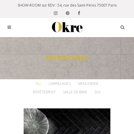
SHOW-ROOM sur RDV : 54, rue des Saint-Pères 75007 Paris
MATÉRIAUTHÈQUE
ALL
CARRELAGES
MENUISERIE
REVÊTEMENT
SALLE DE BAIN
SOL