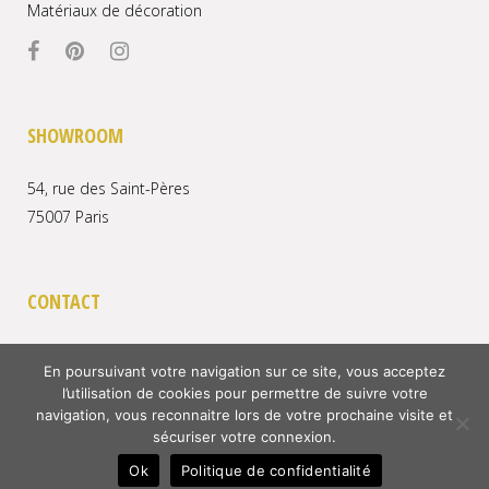
Matériaux de décoration
SHOWROOM
54, rue des Saint-Pères
75007 Paris
CONTACT
–
alexandra@okre.eu
/ 01.73.73.39.84
En poursuivant votre navigation sur ce site, vous acceptez
l’utilisation de cookies pour permettre de suivre votre
navigation, vous reconnaitre lors de votre prochaine visite et
sécuriser votre connexion.
Copyright 2020 – Okre All Rights Reserved –
Mentions Légales
Ok
Politique de confidentialité