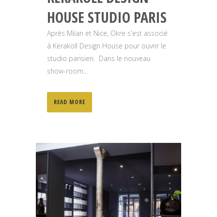
HOUSE STUDIO PARIS
Après Milan et Nice, Okre s'est associé
à Kerakoll Design House pour ouvrir le
studio parisien. Dans le nouveau
show-room...
READ MORE